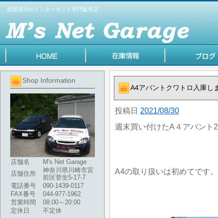
総額表示のインターネット専門販売店
Shop Information
A4アバントクワトロ入庫し
投稿日
2021/08/30
週末買い付けたA４アバント2.
店舗名
M's Net Garage
神奈川県川崎市宮
A4の取り扱いは初めてです。
店舗住所
前区菅生5-17-7
電話番号
090-1439-0117
FAX番号
044-977-1962
営業時間
08:00～20:00
定休日
不定休