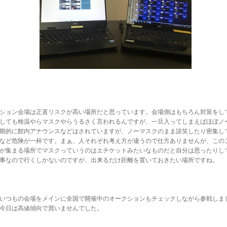
ション会場は正直リスクが高い場所だと思っています。会場側はもちろん対策をし
しても検温やらマスクやらうるさく言われるんですが、一旦入ってしまえばほぼノ
期的に館内アナウンスなどはされていますが、ノーマスクのまま談笑したり密集し
など危険が一杯です。まぁ、人それぞれ考え方が違うので仕方ありませんが、この
が集まる場所でマスクっていうのはエチケットみたいなものだと自分は思ったりし
事なので行くしかないのですが、出来るだけ距離を置いておきたい場所ですね。
いつもの会場をメインに全国で開催中のオークションもチェックしながら参戦しま
今日は高値傾向で買いませんでした。