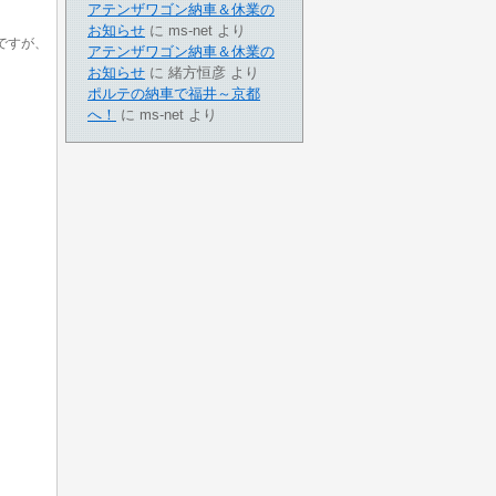
アテンザワゴン納車＆休業の
お知らせ
に
ms-net
より
ですが、
アテンザワゴン納車＆休業の
お知らせ
に
緒方恒彦
より
ポルテの納車で福井～京都
へ！
に
ms-net
より