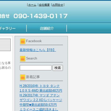
ホーム
会社概要
お問合せ
Facebook
最新情報はこちら【FB】
Search
になる事
も困るの
新着記事
H.28(2016)年 トヨタ タンク
1.0 X S 4WD 乗出総額48万円
H.29(2017)年 マツダ アテン
ザワゴン 2.2 XD Lパッケージ
中期型■乗出総額59.6万円
ミライースご成約頂きまし