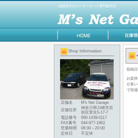
総額表示のインターネット専門販売店
Shop Information
投稿日
お盆休
が多い
で現場
店舗名
M's Net Garage
神奈川県川崎市宮
店舗住所
前区菅生5-17-7
電話番号
090-1439-0117
FAX番号
044-977-1962
営業時間
08:00～20:00
定休日
不定休