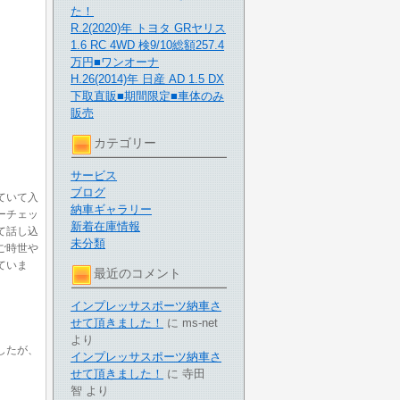
た！
R.2(2020)年 トヨタ GRヤリス
1.6 RC 4WD 検9/10総額257.4
万円■ワンオーナ
H.26(2014)年 日産 AD 1.5 DX
下取直販■期間限定■車体のみ
販売
カテゴリー
サービス
ブログ
ていて入
納車ギャラリー
ーチェッ
新着在庫情報
て話し込
未分類
ご時世や
ていま
最近のコメント
インプレッサスポーツ納車さ
せて頂きました！
に
ms-net
より
したが、
インプレッサスポーツ納車さ
せて頂きました！
に
寺田
智
より