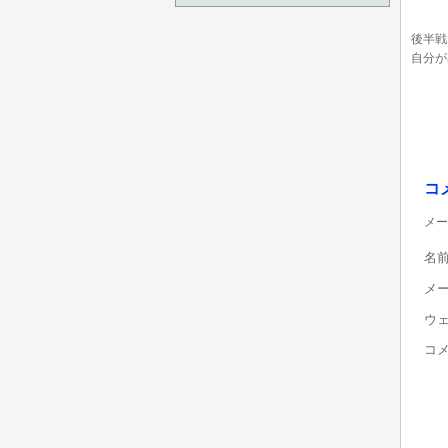
後半戦
自分が
コ
メー
名
メ
ウ
コ