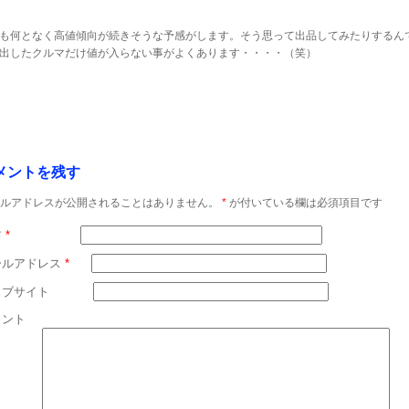
も何となく高値傾向が続きそうな予感がします。そう思って出品してみたりするん
出したクルマだけ値が入らない事がよくあります・・・・（笑）
メントを残す
ルアドレスが公開されることはありません。
*
が付いている欄は必須項目です
前
*
ールアドレス
*
ェブサイト
メント