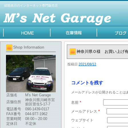
総額表示のインターネット専門販売店
Shop Information
神奈川県Ｏ様 お買い上げ
投稿日
2021/08/12
コメントを残す
メールアドレスが公開されることは
店舗名
M's Net Garage
神奈川県川崎市宮
店舗住所
名前
*
前区菅生5-17-7
電話番号
090-1439-0117
メールアドレス
*
FAX番号
044-977-1962
営業時間
08:00～20:00
ウェブサイト
定休日
不定休