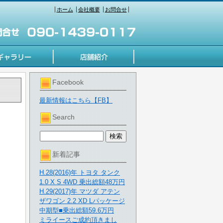
ホーム
会社概要
お問合せ
Facebook
最新情報はこちら【FB】
Search
新着記事
H.28(2016)年 トヨタ タンク
1.0 X S 4WD 乗出総額48万円
H.29(2017)年 マツダ アテン
ザワゴン 2.2 XD Lパッケージ
中期型■乗出総額59.6万円
ミライースご成約頂きまし