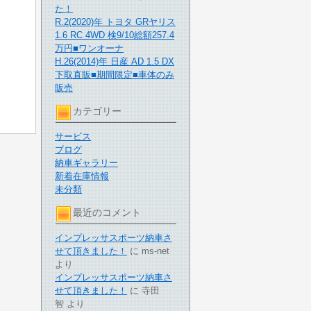
た！
R.2(2020)年 トヨタ GRヤリス
1.6 RC 4WD 検9/10総額257.4
万円■ワンオーナ
H.26(2014)年 日産 AD 1.5 DX
下取直販■期間限定■車体のみ
販売
カテゴリー
サービス
ブログ
納車ギャラリー
新着在庫情報
未分類
最近のコメント
インプレッサスポーツ納車さ
せて頂きました！
に
ms-net
より
インプレッサスポーツ納車さ
せて頂きました！
に
寺田
智
より