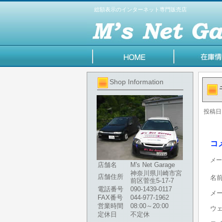
総額表示のインターネット専門販売店
Shop Information
投稿日
コ
メー
店舗名
M's Net Garage
神奈川県川崎市宮
店舗住所
名
前区菅生5-17-7
電話番号
090-1439-0117
メ
FAX番号
044-977-1962
営業時間
08:00～20:00
ウ
定休日
不定休