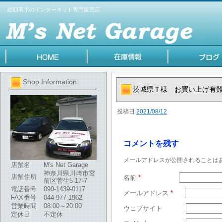
総額表示のインターネット専門販売店
Shop Information
茨城県Ｔ様 お買い上げ有
投稿日
2021/08/12
コメントを残す
メールアドレスが公開されることは
店舗名
M's Net Garage
神奈川県川崎市宮
店舗住所
名前
*
前区菅生5-17-7
電話番号
090-1439-0117
メールアドレス
*
FAX番号
044-977-1962
営業時間
08:00～20:00
ウェブサイト
定休日
不定休