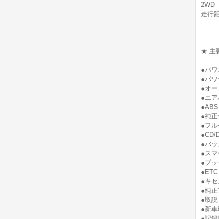
2WD
走行
★ 主
●パワ
●パワ
●オー
●エア
●ABS
●純正
●フル
●CD
●バッ
●スマ
●プッ
●ETC
●キセ
●純正
●取説
●新車
●記録簿