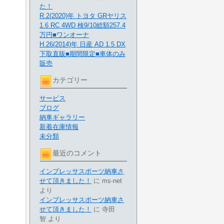
た！
R.2(2020)年 トヨタ GRヤリス
1.6 RC 4WD 検9/10総額257.4
万円■ワンオーナ
H.26(2014)年 日産 AD 1.5 DX
下取直販■期間限定■車体のみ
販売
カテゴリー
サービス
ブログ
納車ギャラリー
新着在庫情報
未分類
最近のコメント
インプレッサスポーツ納車さ
せて頂きました！
に
ms-net
より
インプレッサスポーツ納車さ
せて頂きました！
に
寺田
智
より