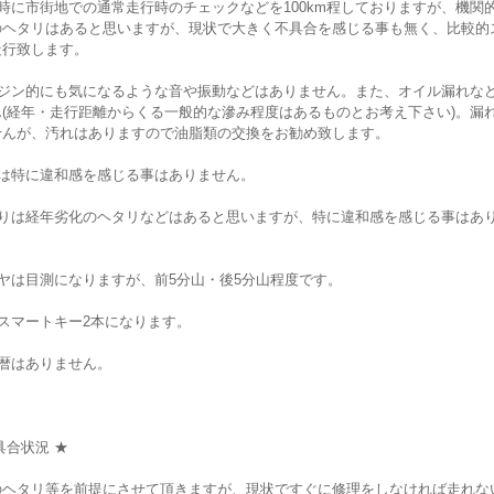
時に市街地での通常走行時のチェックなどを100km程しておりますが、機関
のヘタリはあると思いますが、現状で大きく不具合を感じる事も無く、比較的
走行致します。
ンジン的にも気になるような音や振動などはありません。また、オイル漏れな
ん(経年・走行距離からくる一般的な滲み程度はあるものとお考え下さい)。漏
せんが、汚れはありますので油脂類の交換をお勧め致します。
Tは特に違和感を感じる事はありません。
回りは経年劣化のヘタリなどはあると思いますが、特に違和感を感じる事はあ
ヤは目測になりますが、前5分山・後5分山程度です。
スマートキー2本になります。
復暦はありません。
具合状況 ★
のヘタリ等を前提にさせて頂きますが、現状ですぐに修理をしなければ走れな