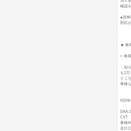
頂く
確認
●現
対応
★ 車
< 車
・知
も1
とこ
車検も
H25
DAA-
CVT
車検4
走行1