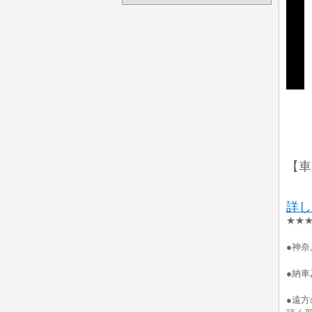
【車
詳し
★★★
●神
●納
●遠