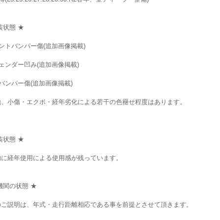
装状態 ★
ントバンパー傷(追加画像掲載)
ェンダー凹み(追加画像掲載)
バンパー傷(追加画像掲載)
他、小傷・エクボ・経年劣化による若干の色褪せ程度はあります。
装状態 ★
的に経年使用による使用感が残っています。
機関の状態 ★
のご説明は、年式・走行距離相応である事を前提とさせて頂きます。