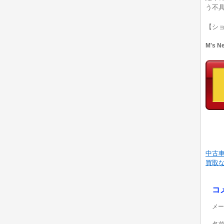
う不
【シ
M's 
中古
買取
コ
メー