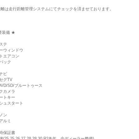
距離は走行距離管理システムにてチェックを済ませております。
要装備 ★
ステ
ーウィンドウ
トエアコン
バック
ナビ
セグTV
/DVD/SD/ブルートゥース
クカメラ
ートキー
シュスタート
ノン
アルミ
時保証書
(25.25.26.27.28.28.30.R2各年、全ディーラー整備)