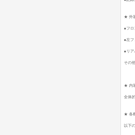
★ 外
●フロ
●左フ
●リア
その
★ 内
全体
★ 各
以下