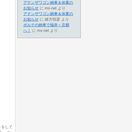
アテンザワゴン納車＆休業の
お知らせ
に
ms-net
より
アテンザワゴン納車＆休業の
お知らせ
に
緒方恒彦
より
ポルテの納車で福井～京都
へ！
に
ms-net
より
きをして