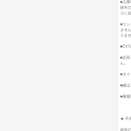
■入庫
経年
スに
■エ
ませ
りま
■CV
■足
ん。
■タイ
■鍵は
■修
★ 不
経年