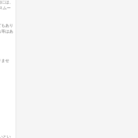
的には、
スムー
どもあり
れ等はあ
りませ
いとい