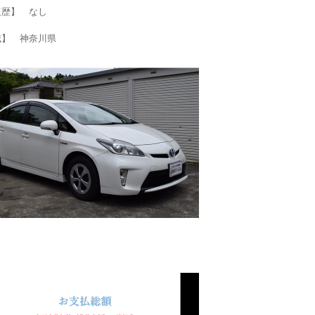
復歴】 なし
域】 神奈川県