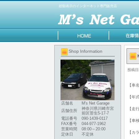
総額表示のインターネット専門販売店
Shop Information
投稿日
【車名
【年式】
店舗名
M's Net Garage
神奈川県川崎市宮
【走行
店舗住所
前区菅生5-17-7
電話番号
090-1439-0117
【車検
FAX番号
044-977-1962
営業時間
08:00～20:00
【カ
定休日
不定休