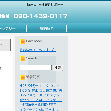
ホーム
会社概要
お問合せ
Facebook
台
最新情報はこちら【FB】
Search
台
新着記事
H.28(2016)年 トヨタ タンク
1.0 X S 4WD 乗出総額48万円
H.29(2017)年 マツダ アテン
ザワゴン 2.2 XD Lパッケージ
中期型■乗出総額59.6万円
ミライースご成約頂きまし