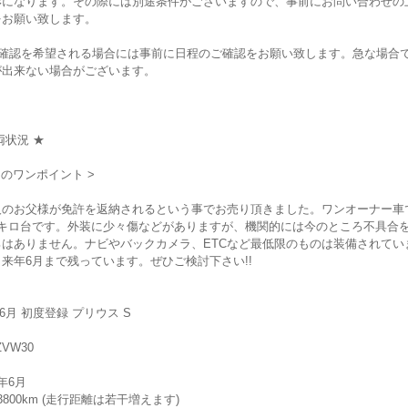
形になります。その際には別途条件がございますので、事前にお問い合わせの
をお願い致します。
車確認を希望される場合には事前に日程のご確認をお願い致します。急な場合
が出来ない場合がございます。
両状況 ★
両のワンポイント >
人のお父様が免許を返納されるという事でお売り頂きました。ワンオーナー車
万キロ台です。外装に少々傷などがありますが、機関的には今のところ不具合
ろはありません。ナビやバックカメラ、ETCなど最低限のものは装備されてい
来年6月まで残っています。ぜひご検討下さい!!
年6月 初度登録 プリウス S
ZVW30
年6月
3800km (走行距離は若干増えます)