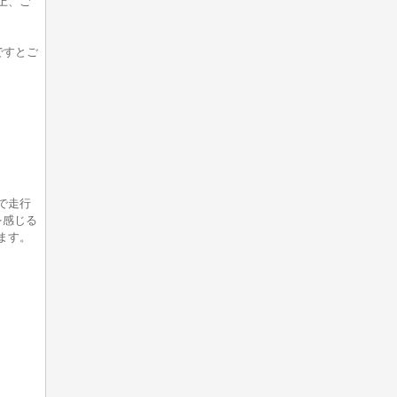
上、ご
ですとご
で走行
を感じる
ます。