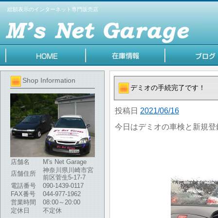
総額表示のインターネット専門販売店
Shop Information
デミオの手続完了です！
投稿日
2021/06/16
今日はデミオの車検と新規登
店舗名
M's Net Garage
神奈川県川崎市宮
店舗住所
前区菅生5-17-7
電話番号
090-1439-0117
FAX番号
044-977-1962
営業時間
08:00～20:00
定休日
不定休