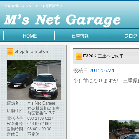
総額表示のインターネット専門販売店
Shop Information
E320を三重へご納車！
投稿日
2015/06/24
少し前になりますが、三重県
店舗名
M's Net Garage
神奈川県川崎市宮
店舗住所
前区菅生5-17-7
電話番号
090-1439-0117
FAX番号
044-977-1962
営業時間
08:00～20:00
定休日
不定休