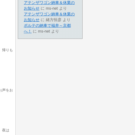
アテンザワゴン納車＆休業の
お知らせ
に
ms-net
より
アテンザワゴン納車＆休業の
お知らせ
に
緒方恒彦
より
ポルテの納車で福井～京都
へ！
に
ms-net
より
。帰りも
お声をお
、夜は