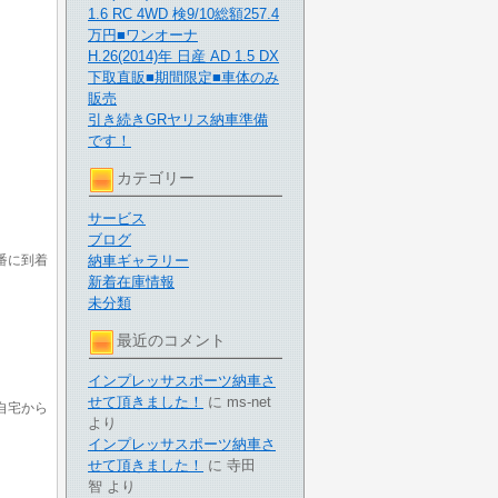
1.6 RC 4WD 検9/10総額257.4
万円■ワンオーナ
H.26(2014)年 日産 AD 1.5 DX
下取直販■期間限定■車体のみ
販売
引き続きGRヤリス納車準備
です！
カテゴリー
サービス
ブログ
番に到着
納車ギャラリー
新着在庫情報
未分類
最近のコメント
インプレッサスポーツ納車さ
せて頂きました！
に
ms-net
自宅から
より
インプレッサスポーツ納車さ
せて頂きました！
に
寺田
智
より