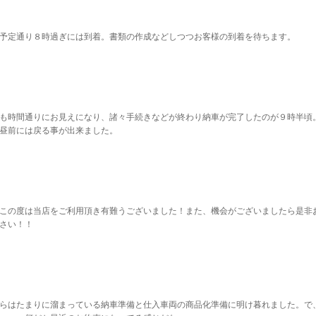
予定通り８時過ぎには到着。書類の作成などしつつお客様の到着を待ちます。
も時間通りにお見えになり、諸々手続きなどが終わり納車が完了したのが９時半頃
昼前には戻る事が出来ました。
この度は当店をご利用頂き有難うございました！また、機会がございましたら是非
さい！！
らはたまりに溜まっている納車準備と仕入車両の商品化準備に明け暮れました。で