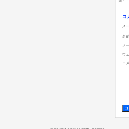
雨・・
コ
メー
名
メ
ウ
コ