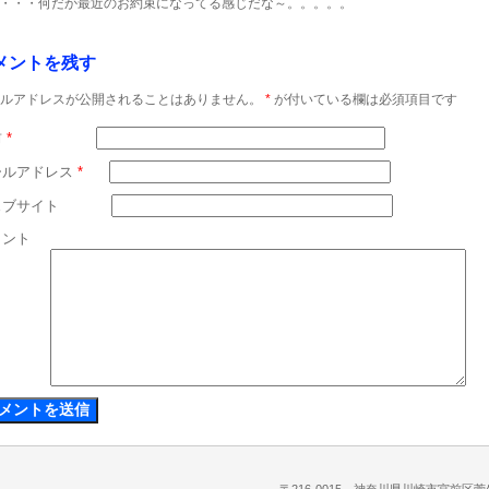
・・・何だか最近のお約束になってる感じだな～。。。。。
メントを残す
ルアドレスが公開されることはありません。
*
が付いている欄は必須項目です
前
*
ールアドレス
*
ェブサイト
メント