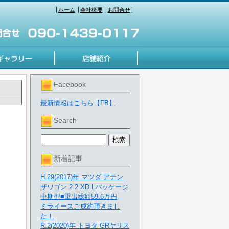
ホーム
会社概要
お問合せ
Facebook
最新情報はこちら【FB】
Search
新着記事
H.29(2017)年 マツダ アテン
ザワゴン 2.2 XD Lパッケージ
中期型■乗出総額59.6万円
ミライースご成約頂きまし
た！
R.2(2020)年 トヨタ GRヤリス