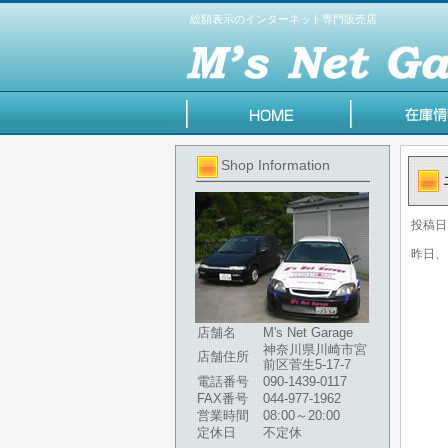
総額表示のインターネット専門販売店
Shop Information
投稿日
昨日、
店舗名
M's Net Garage
神奈川県川崎市宮
店舗住所
前区菅生5-17-7
電話番号
090-1439-0117
FAX番号
044-977-1962
営業時間
08:00～20:00
定休日
不定休