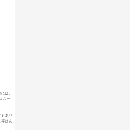
的には、
スムー
どもあり
れ等はあ