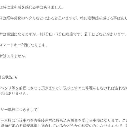
Tは特に違和感を感じる事はありません。
回りは経年劣化のヘタリなどはあると思いますが、特に違和感を感じる事はあ
イヤは目測になりますが、前7分山・7分山程度です。若干ヒビなどがあります
スマートキー2個になります。
復暦はありません。
具合状況 ★
のヘタリ等を前提にさせて頂きますが、現状ですぐに修理をしなければ走れな
具合はありません。
ーザー車検につきまして
ザー車検は当該車両を直接陸運局に持ち込み検査を受ける車検になります。こ
陸運局が定める保安基準に適合しているかどうかの検査のみになりますので、