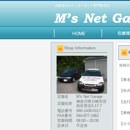
総額表示のインターネット専門販売店
Shop Information
投稿日
【車名
【年式】
店舗名
M's Net Garage
神奈川県川崎市宮
【走行
店舗住所
前区菅生5-17-7
電話番号
090-1439-0117
【車
FAX番号
044-977-1962
営業時間
08:00～20:00
【カ
定休日
不定休