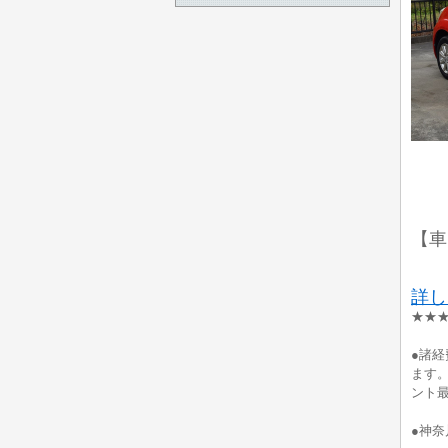
【車
詳し
★★★
●諸
ます
ント
●神