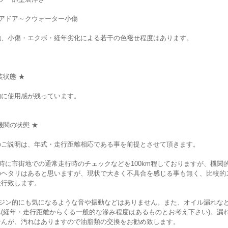
リアドア～クウォーター小傷
他、小傷・エクボ・経年劣化による若干の色褪せ程度はあります。
装状態 ★
的に使用感が残っています。
機関の状態 ★
のご説明は、年式・走行距離相応である事を前提とさせて頂きます。
時に市街地での通常走行時のチェックなどを100km程しておりますが、機関
のヘタリはあると思いますが、現状で大きく不具合を感じる事も無く、比較的
走行致します。
ンジン的にも気になるような音や振動などはありません。また、オイル漏れな
ん(経年・走行距離からくる一般的な滲み程度はあるものとお考え下さい)。漏
せんが、汚れはありますので油脂類の交換をお勧め致します。