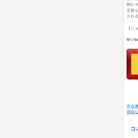
検(い
交換
され
【シ
M's 
中古
買取
コ