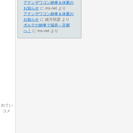
アテンザワゴン納車＆休業の
お知らせ
に
ms-net
より
アテンザワゴン納車＆休業の
お知らせ
に
緒方恒彦
より
ポルテの納車で福井～京都
へ！
に
ms-net
より
まれてい
、コメ