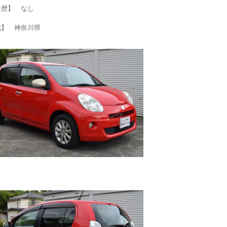
復歴】 なし
域】 神奈川県