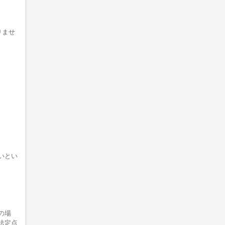
りませ
。
いとい
の場
法定点