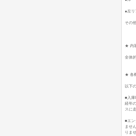
●左
その
★ 内
全体
★ 各
以下
■入庫
経年
スに
■エ
ませ
りま