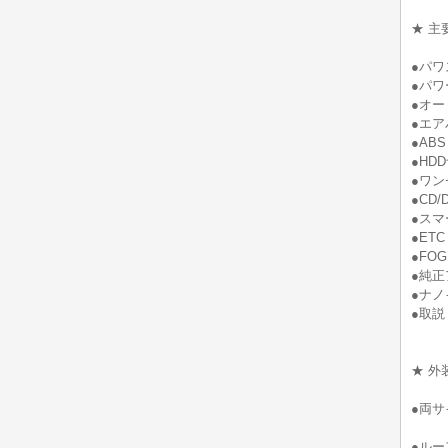
★ 主
●パワ
●パワ
●オー
●エア
●ABS
●HD
●ワン
●CD/D
●スマ
●ETC
●FOG
●純正
●ナノ
●取説
★ 外
●両
●ルー