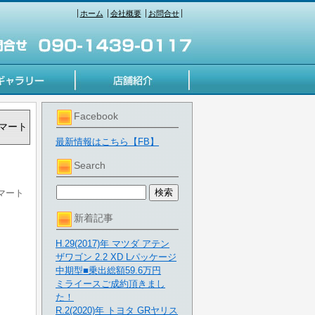
ホーム
会社概要
お問合せ
Facebook
スマート
最新情報はこちら【FB】
Search
スマート
新着記事
H.29(2017)年 マツダ アテン
ザワゴン 2.2 XD Lパッケージ
中期型■乗出総額59.6万円
ミライースご成約頂きまし
た！
R.2(2020)年 トヨタ GRヤリス