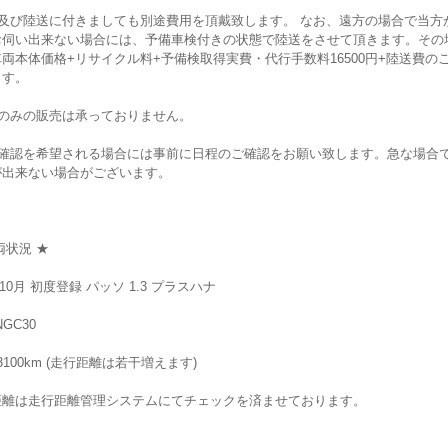
車及び陸送に付きましても別途費用を頂戴致します。 なお、遠方の場合で当方
お伺い出来ない場合には、予備車検付きの状態で陸送をさせて頂きます。その
両本体価格+リサイクル料+予備検取得実費・代行手数料16500円+陸送費の
ます。
体のみの販売は承っておりません。
車確認を希望される場合には事前に日程のご確認をお願い致します。急な場合
が出来ない場合がございます。
両状況 ★
年10月 初度登録 パッソ 1.3 プラスハナ
NGC30
3100km (走行距離は若干増えます)
距離は走行距離管理システムにてチェックを済ませております。