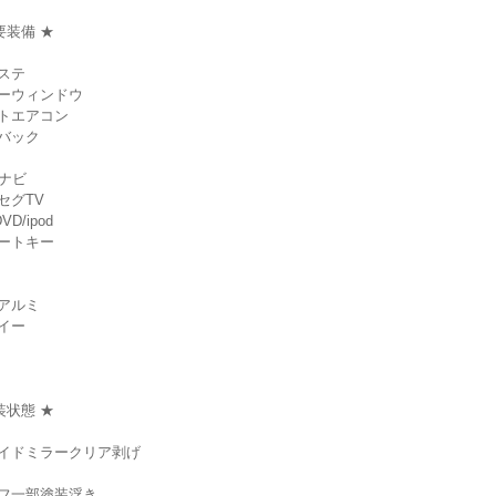
要装備 ★
ステ
ーウィンドウ
トエアコン
バック
Dナビ
セグTV
VD/ipod
ートキー
アルミ
イー
装状態 ★
サイドミラークリア剥げ
フ一部塗装浮き