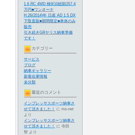
1.6 RC 4WD 検9/10総額257.4
万円■ワンオーナ
H.26(2014)年 日産 AD 1.5 DX
下取直販■期間限定■車体のみ
販売
引き続きGRヤリス納車準備
です！
カテゴリー
サービス
ブログ
納車ギャラリー
新着在庫情報
未分類
最近のコメント
インプレッサスポーツ納車さ
せて頂きました！
に
ms-net
より
インプレッサスポーツ納車さ
せて頂きました！
に
寺田
智
より