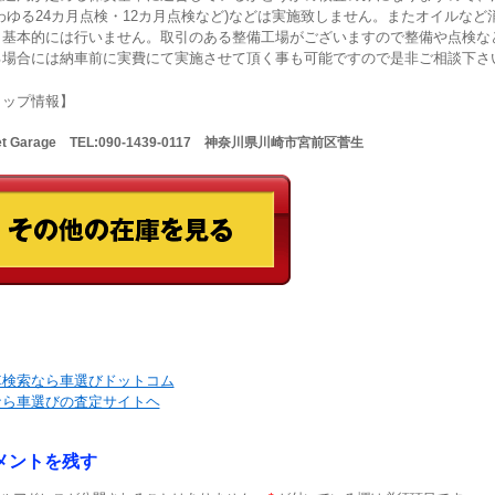
わゆる24カ月点検・12カ月点検など)などは実施致しません。またオイルなど
も基本的には行いません。取引のある整備工場がございますので整備や点検な
る場合には納車前に実費にて実施させて頂く事も可能ですので是非ご相談下さ
ョップ情報】
Net Garage TEL:090-1439-0117 神奈川県川崎市宮前区菅生
車検索なら車選びドットコム
なら車選びの査定サイトヘ
メントを残す