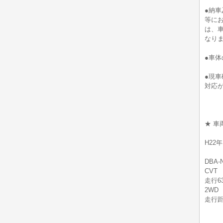
●納
等に
は、車
なり
●車
●現
対応
★ 車
H22
DBA-
CVT
走行6
2WD
走行