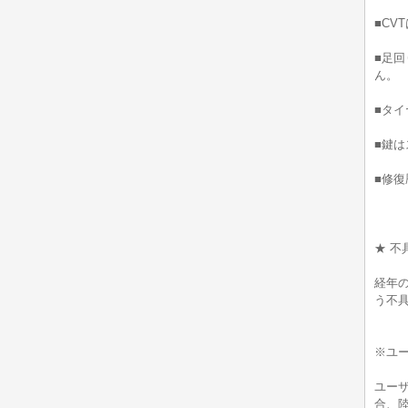
■CV
■足
ん。
■タ
■鍵は
■修
★ 不
経年
う不
※ユ
ユー
合、