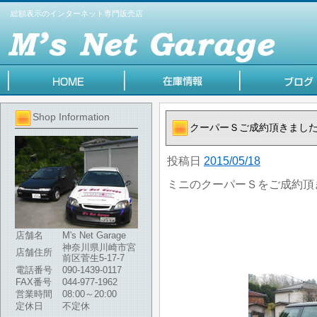
総額表示のインターネット専門販売店
Shop Information
クーパーＳご成約頂きまし
投稿日
2015/05/18
ミニのクーパーＳをご成約頂
店舗名
M's Net Garage
神奈川県川崎市宮
店舗住所
前区菅生5-17-7
電話番号
090-1439-0117
FAX番号
044-977-1962
営業時間
08:00～20:00
定休日
不定休