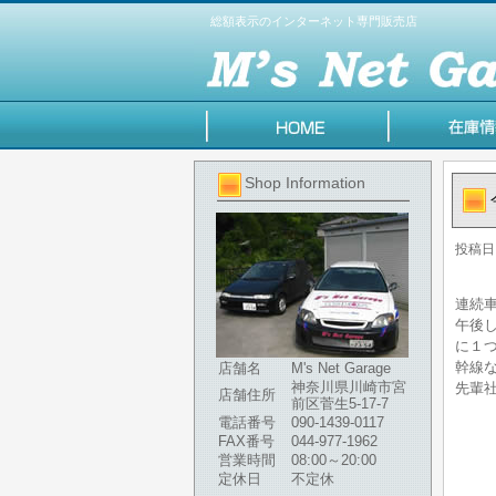
総額表示のインターネット専門販売店
Shop Information
投稿日
連続
午後
に１
幹線
店舗名
M's Net Garage
神奈川県川崎市宮
先輩
店舗住所
前区菅生5-17-7
電話番号
090-1439-0117
FAX番号
044-977-1962
営業時間
08:00～20:00
定休日
不定休