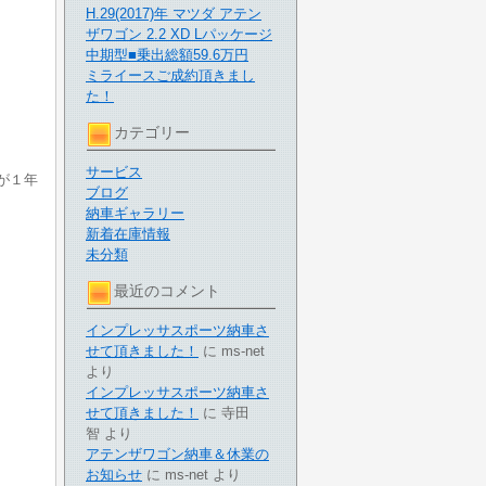
H.29(2017)年 マツダ アテン
ザワゴン 2.2 XD Lパッケージ
中期型■乗出総額59.6万円
ミライースご成約頂きまし
た！
カテゴリー
サービス
が１年
ブログ
納車ギャラリー
新着在庫情報
未分類
最近のコメント
インプレッサスポーツ納車さ
せて頂きました！
に
ms-net
より
インプレッサスポーツ納車さ
せて頂きました！
に
寺田
智
より
アテンザワゴン納車＆休業の
お知らせ
に
ms-net
より