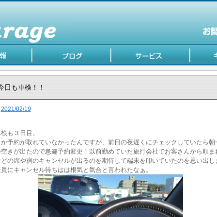
今日も車検！！
2021/02/19
車検も３日目。
しか予約が取れていなかったんですが、前日の夜遅くにチェックしていたら朝
つ空きが出たので急遽予約変更！以前勤めていた旅行会社でお客さんから頼ま
などの席や宿のキャンセルが出るのを期待して端末を叩いていたのを思い出し
社員にキャンセル待ちはは根気と気合と言われたなぁ。