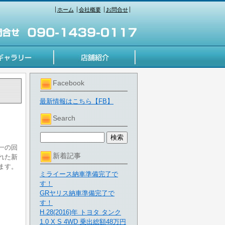
ホーム
会社概要
お問合せ
Facebook
最新情報はこちら【FB】
Search
一の回
新着記事
れた新
ます。
ミライース納車準備完了で
す！
GRヤリス納車準備完了で
す！
H.28(2016)年 トヨタ タンク
1.0 X S 4WD 乗出総額48万円