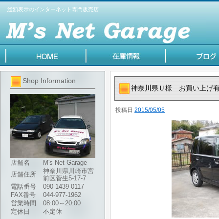
総額表示のインターネット専門販売店
Shop Information
神奈川県Ｕ様 お買い上げ
投稿日
2015/05/05
店舗名
M's Net Garage
神奈川県川崎市宮
店舗住所
前区菅生5-17-7
電話番号
090-1439-0117
FAX番号
044-977-1962
営業時間
08:00～20:00
定休日
不定休