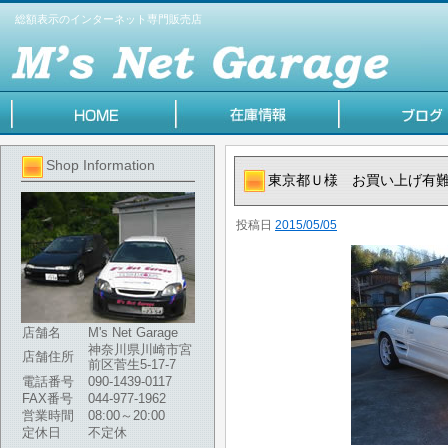
総額表示のインターネット専門販売店
Shop Information
東京都Ｕ様 お買い上げ有
投稿日
2015/05/05
店舗名
M's Net Garage
神奈川県川崎市宮
店舗住所
前区菅生5-17-7
電話番号
090-1439-0117
FAX番号
044-977-1962
営業時間
08:00～20:00
定休日
不定休