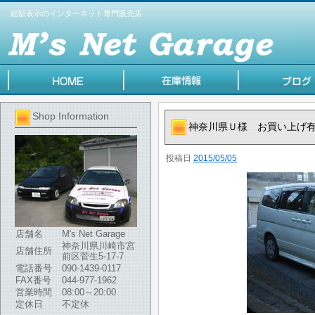
総額表示のインターネット専門販売店
Shop Information
神奈川県Ｕ様 お買い上げ
投稿日
2015/05/05
店舗名
M's Net Garage
神奈川県川崎市宮
店舗住所
前区菅生5-17-7
電話番号
090-1439-0117
FAX番号
044-977-1962
営業時間
08:00～20:00
定休日
不定休