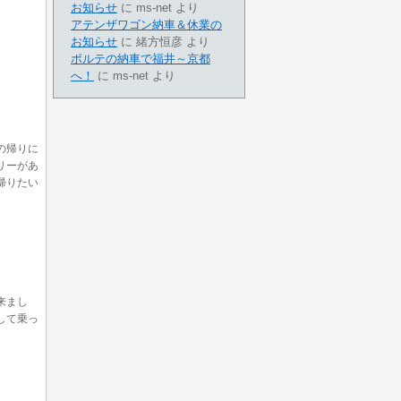
お知らせ
に
ms-net
より
アテンザワゴン納車＆休業の
お知らせ
に
緒方恒彦
より
ポルテの納車で福井～京都
へ！
に
ms-net
より
の帰りに
リーがあ
帰りたい
来まし
して乗っ