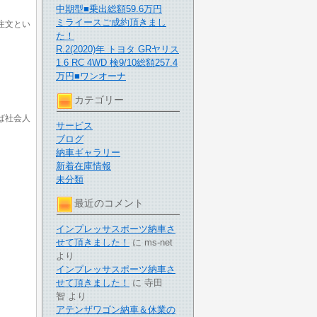
中期型■乗出総額59.6万円
ミライースご成約頂きまし
注文とい
た！
R.2(2020)年 トヨタ GRヤリス
1.6 RC 4WD 検9/10総額257.4
万円■ワンオーナ
カテゴリー
ば社会人
サービス
ブログ
納車ギャラリー
新着在庫情報
未分類
最近のコメント
インプレッサスポーツ納車さ
せて頂きました！
に
ms-net
より
インプレッサスポーツ納車さ
せて頂きました！
に
寺田
智
より
アテンザワゴン納車＆休業の