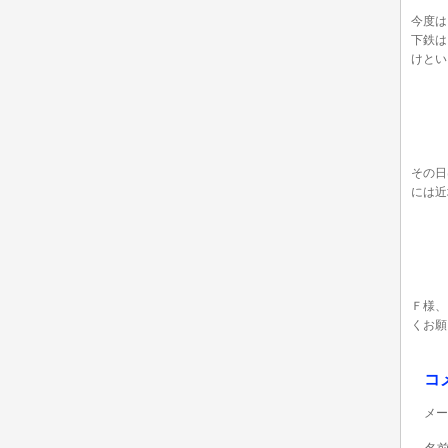
今度は
下鉄は
けとい
その日
には近
Ｆ様、
くお願
コ
メー