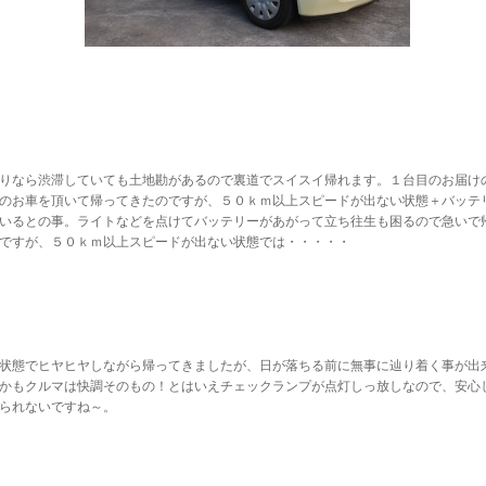
りなら渋滞していても土地勘があるので裏道でスイスイ帰れます。１台目のお届け
のお車を頂いて帰ってきたのですが、５０ｋｍ以上スピードが出ない状態＋バッテ
いるとの事。ライトなどを点けてバッテリーがあがって立ち往生も困るので急いで
ですが、５０ｋｍ以上スピードが出ない状態では・・・・・
状態でヒヤヒヤしながら帰ってきましたが、日が落ちる前に無事に辿り着く事が出
かもクルマは快調そのもの！とはいえチェックランプが点灯しっ放しなので、安心
られないですね～。