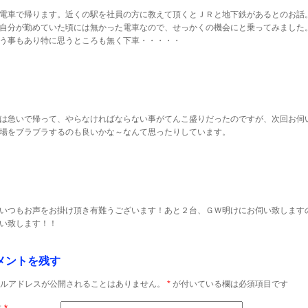
電車で帰ります。近くの駅を社員の方に教えて頂くとＪＲと地下鉄があるとのお話
自分が勤めていた頃には無かった電車なので、せっかくの機会にと乗ってみました
う事もあり特に思うところも無く下車・・・・・
は急いで帰って、やらなければならない事がてんこ盛りだったのですが、次回お伺
場をブラブラするのも良いかな～なんて思ったりしています。
いつもお声をお掛け頂き有難うございます！あと２台、ＧＷ明けにお伺い致します
い致します！！
メントを残す
ルアドレスが公開されることはありません。
*
が付いている欄は必須項目です