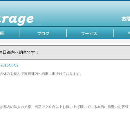
連日都内へ納車です！
2015/05/02
の休みを挟んで連日都内へ納車に出掛けております。
は都内の法人のＭ様。当店で２０台以上お買い上げ頂いている本当に有難いお客様