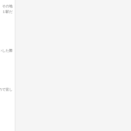
。その地
。１駅だ
いした際
ので宜し