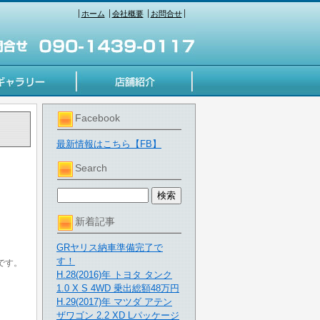
ホーム
会社概要
お問合せ
Facebook
最新情報はこちら【FB】
Search
新着記事
GRヤリス納車準備完了で
す！
です。
H.28(2016)年 トヨタ タンク
1.0 X S 4WD 乗出総額48万円
H.29(2017)年 マツダ アテン
ザワゴン 2.2 XD Lパッケージ