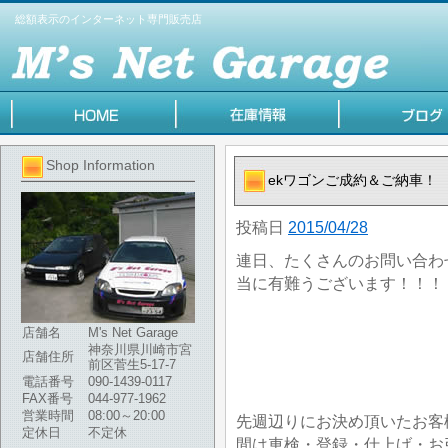
総額表示のインターネット専門販売店
Shop Information
ekワゴンご成約＆ご納車！
投稿日
2015/04/28
連日、たくさんのお問い合わ
当に有難うございます！！！
店舗名
M's Net Garage
神奈川県川崎市宮
店舗住所
前区菅生5-17-7
電話番号
090-1439-0117
FAX番号
044-977-1962
営業時間
08:00～20:00
先週辺りにお決め頂いたお客
定休日
不定休
間は車検・登録・仕上げ・お