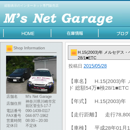
総額表示のインターネット専門販売店
Shop Information
H.15(2003)年 メルセデス
28/1■ETC
投稿日
2015/05/28
【車名】 H.15(2003)
ド 総額54万■検28/1■ETC
店舗名
M's Net Garage
【年式】 H.15(2003)年
神奈川県川崎市宮
店舗住所
前区菅生5-17-7
電話番号
090-1439-0117
【走行距離】 走行78,80
FAX番号
044-977-1962
営業時間
08:00～20:00
定休日
不定休
【車検】 平成28年01月1