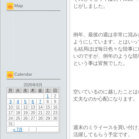
Map
じがしました。
例年、最後の週は非常に混み
ようにしています。とはいっ
も結局ほぼ毎日色々な陸事に
いのですが、例年のような陸
という事は皆無でした。
Calendar
2026年8月
月
火
水
木
金
土
日
空いているのに越したことは
1
2
丈夫なのか心配になります。
3
4
5
6
7
8
9
10
11
12
13
14
15
16
17
18
19
20
21
22
23
24
25
26
27
28
29
30
31
週末のミライースを買い付け
« 7月
活躍してもらう予定です。