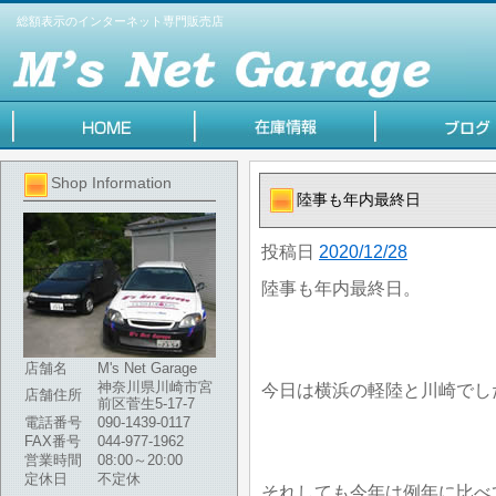
総額表示のインターネット専門販売店
Shop Information
陸事も年内最終日
投稿日
2020/12/28
陸事も年内最終日。
店舗名
M's Net Garage
神奈川県川崎市宮
今日は横浜の軽陸と川崎でし
店舗住所
前区菅生5-17-7
電話番号
090-1439-0117
FAX番号
044-977-1962
営業時間
08:00～20:00
定休日
不定休
それしても今年は例年に比べ