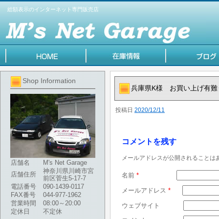
総額表示のインターネット専門販売店
Shop Information
兵庫県K様 お買い上げ有難
投稿日
2020/12/11
コメントを残す
メールアドレスが公開されることは
店舗名
M's Net Garage
神奈川県川崎市宮
店舗住所
名前
*
前区菅生5-17-7
電話番号
090-1439-0117
メールアドレス
*
FAX番号
044-977-1962
営業時間
08:00～20:00
ウェブサイト
定休日
不定休