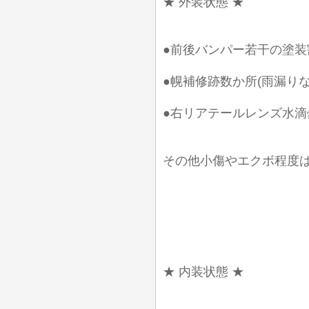
★ 外装状態 ★
●前後バンパー若干の塗装
●幌補修跡数か所(雨漏り
●右リアテールレンズ水滴
その他小傷やエクボ程度
★ 内装状態 ★