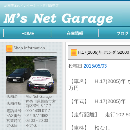
総額表示のインターネット専門販売店
Shop Information
H.17(2005)年 ホンダ S2
投稿日
2015/05/03
【車名】 H.17(2005)年
万円
店舗名
M's Net Garage
【年式】 H.17(2005)年
神奈川県川崎市宮
店舗住所
前区菅生5-17-7
電話番号
090-1439-0117
【走行距離】 走行102,50
FAX番号
044-977-1962
営業時間
08:00～20:00
定休日
不定休
【車検】 検なし