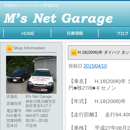
総額表示のインターネット専門販売店
Shop Information
H.18(2006)年 ダイハツ 
投稿日
2015/04/10
【車名】 H.18(2006)
円■検27/8■キセノン
店舗名
M's Net Garage
【年式】 H.18(2006)年
神奈川県川崎市宮
店舗住所
前区菅生5-17-7
電話番号
090-1439-0117
【走行距離】 走行94,40
FAX番号
044-977-1962
営業時間
08:00～20:00
定休日
不定休
【車検】 平成27年08月2