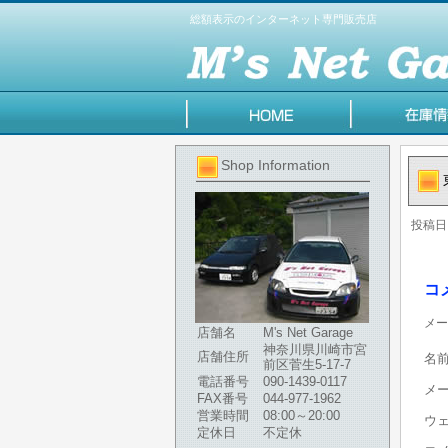
総額表示のインターネット専門販売店
Shop Information
投稿日
コ
メー
店舗名
M's Net Garage
神奈川県川崎市宮
店舗住所
名
前区菅生5-17-7
電話番号
090-1439-0117
メ
FAX番号
044-977-1962
営業時間
08:00～20:00
ウ
定休日
不定休