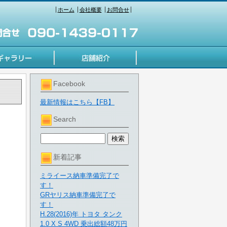
ホーム
会社概要
お問合せ
Facebook
最新情報はこちら【FB】
Search
新着記事
ミライース納車準備完了で
す！
GRヤリス納車準備完了で
す！
H.28(2016)年 トヨタ タンク
1.0 X S 4WD 乗出総額48万円