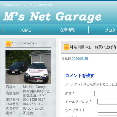
総額表示のインターネット専門販売店
Shop Information
神奈川県U様 お買い上げ
投稿日
2020/08/25
コメントを残す
メールアドレスが公開されることは
店舗名
M's Net Garage
神奈川県川崎市宮
店舗住所
名前
*
前区菅生5-17-7
電話番号
090-1439-0117
メールアドレス
*
FAX番号
044-977-1962
営業時間
08:00～20:00
ウェブサイト
定休日
不定休