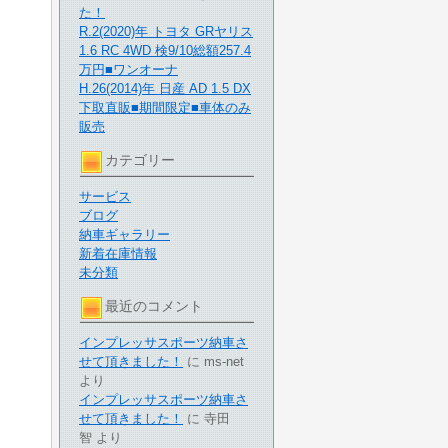
た！
R.2(2020)年 トヨタ GRヤリス
1.6 RC 4WD 検9/10総額257.4
万円■ワンオーナ
H.26(2014)年 日産 AD 1.5 DX
下取直販■期間限定■車体のみ
販売
カテゴリー
サービス
ブログ
納車ギャラリー
新着在庫情報
未分類
最近のコメント
インプレッサスポーツ納車さ
せて頂きました！
に
ms-net
より
インプレッサスポーツ納車さ
せて頂きました！
に
寺田
智
より