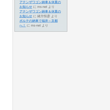
アテンザワゴン納車＆休業の
お知らせ
に
ms-net
より
アテンザワゴン納車＆休業の
お知らせ
に
緒方恒彦
より
ポルテの納車で福井～京都
へ！
に
ms-net
より