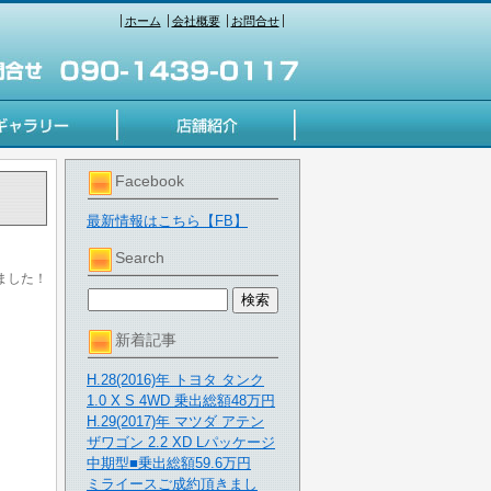
ホーム
会社概要
お問合せ
Facebook
最新情報はこちら【FB】
Search
ました！
新着記事
H.28(2016)年 トヨタ タンク
1.0 X S 4WD 乗出総額48万円
H.29(2017)年 マツダ アテン
ザワゴン 2.2 XD Lパッケージ
中期型■乗出総額59.6万円
ミライースご成約頂きまし