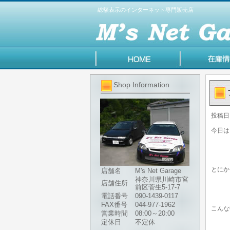
総額表示のインターネット専門販売店
Shop Information
投稿日
今日は
とにか
店舗名
M's Net Garage
神奈川県川崎市宮
店舗住所
前区菅生5-17-7
電話番号
090-1439-0117
FAX番号
044-977-1962
こんな
営業時間
08:00～20:00
定休日
不定休