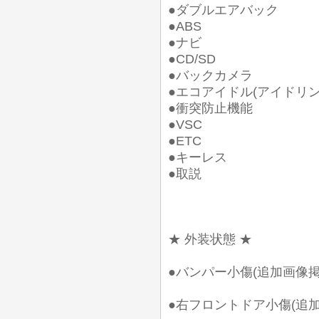
●ダブルエアバック
●ABS
●ナビ
●CD/SD
●バックカメラ
●エコアイドル(アイドリ
●衝突防止機能
●VSC
●ETC
●キーレス
●取説
★ 外装状態 ★
●バンパー小傷(追加画像掲
●右フロントドア小傷(追加