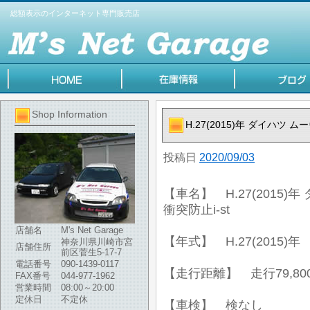
総額表示のインターネット専門販売店
Shop Information
H.27(2015)年 ダイハツ ム
投稿日
2020/09/03
【車名】 H.27(2015)年
衝突防止i-st
店舗名
M's Net Garage
【年式】 H.27(2015)年
神奈川県川崎市宮
店舗住所
前区菅生5-17-7
電話番号
090-1439-0117
【走行距離】 走行79,80
FAX番号
044-977-1962
営業時間
08:00～20:00
定休日
不定休
【車検】 検なし