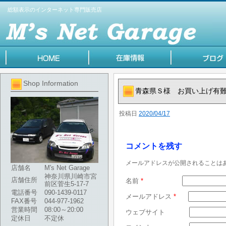
総額表示のインターネット専門販売店
Shop Information
青森県Ｓ様 お買い上げ有
投稿日
2020/04/17
コメントを残す
メールアドレスが公開されることは
店舗名
M's Net Garage
神奈川県川崎市宮
店舗住所
名前
*
前区菅生5-17-7
電話番号
090-1439-0117
メールアドレス
*
FAX番号
044-977-1962
営業時間
08:00～20:00
ウェブサイト
定休日
不定休